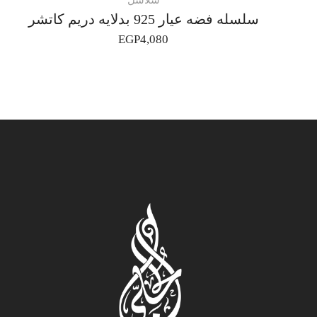
سلاسل
سلسله فضه عيار 925 بدلايه دريم كاتشر
EGP
4,080